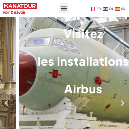
FR
EN
ES
Visitez
les installations
Airbus