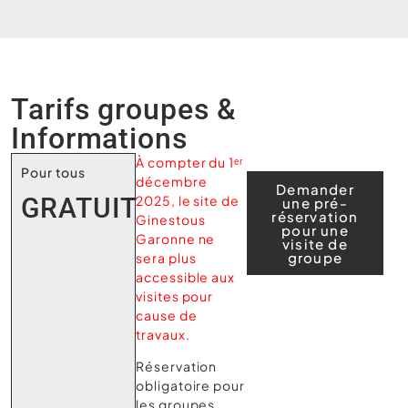
Tarifs groupes &
Informations
À compter du 1ᵉʳ
Pour tous
décembre
Demander
2025, le site de
GRATUIT
une pré-
réservation
Ginestous
pour une
Garonne ne
visite de
groupe
sera plus
accessible aux
visites pour
cause de
travaux.
Réservation
obligatoire pour
les groupes,