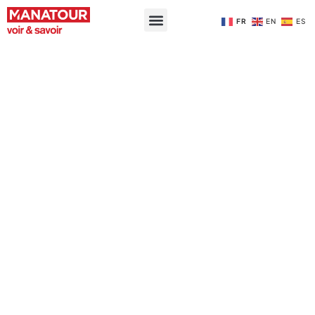
FR
EN
ES
Tournages